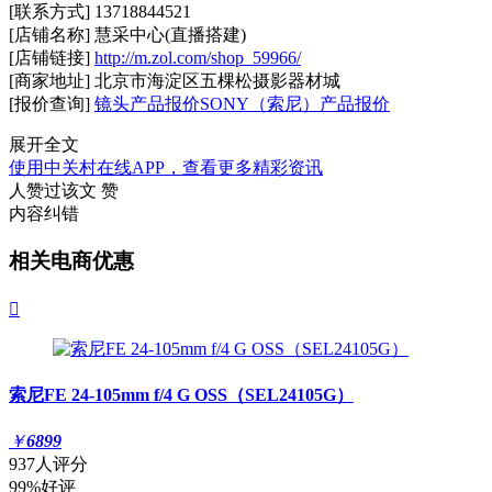
[联系方式] 13718844521
[店铺名称] 慧采中心(直播搭建)
[店铺链接]
http://m.zol.com/shop_59966/
[商家地址] 北京市海淀区五棵松摄影器材城
[报价查询]
镜头产品报价
SONY（索尼）产品报价
展开全文
使用中关村在线APP，查看更多精彩资讯
人赞过该文
赞
内容纠错
相关电商优惠

索尼FE 24-105mm f/4 G OSS（SEL24105G）
￥
6899
937人评分
99%好评