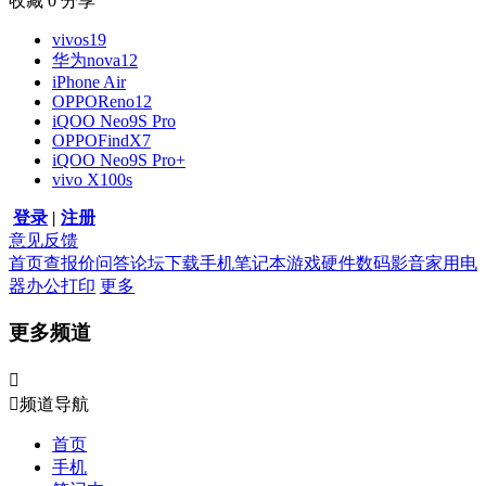
收藏
0
分享
vivos19
华为nova12
iPhone Air
OPPOReno12
iQOO Neo9S Pro
OPPOFindX7
iQOO Neo9S Pro+
vivo X100s
登录
|
注册
意见反馈
首页
查报价
问答
论坛
下载
手机
笔记本
游戏硬件
数码影音
家用电
器
办公打印
更多
更多频道


频道导航
首页
手机