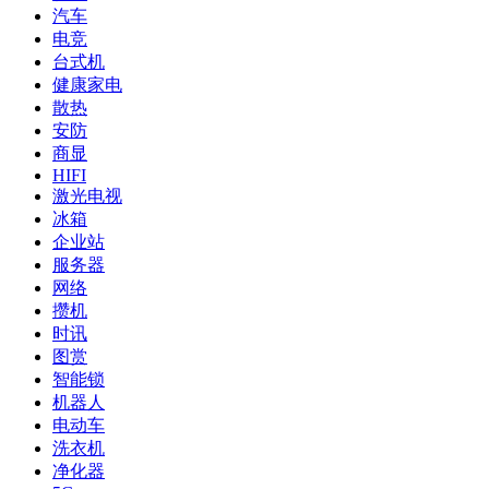
汽车
电竞
台式机
健康家电
散热
安防
商显
HIFI
激光电视
冰箱
企业站
服务器
网络
攒机
时讯
图赏
智能锁
机器人
电动车
洗衣机
净化器