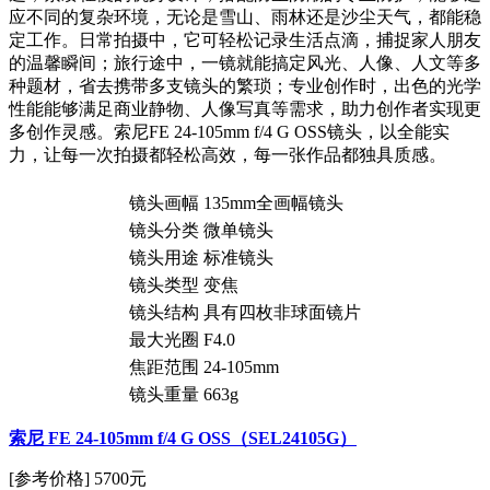
应不同的复杂环境，无论是雪山、雨林还是沙尘天气，都能稳
定工作。日常拍摄中，它可轻松记录生活点滴，捕捉家人朋友
的温馨瞬间；旅行途中，一镜就能搞定风光、人像、人文等多
种题材，省去携带多支镜头的繁琐；专业创作时，出色的光学
性能能够满足商业静物、人像写真等需求，助力创作者实现更
多创作灵感。索尼FE 24-105mm f/4 G OSS镜头，以全能实
力，让每一次拍摄都轻松高效，每一张作品都独具质感。
镜头画幅
135mm全画幅镜头
镜头分类
微单镜头
镜头用途
标准镜头
镜头类型
变焦
镜头结构
具有四枚非球面镜片
最大光圈
F4.0
焦距范围
24-105mm
镜头重量
663g
索尼 FE 24-105mm f/4 G OSS（SEL24105G）
[参考价格] 5700元