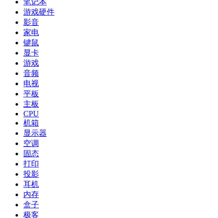
笔记本
游戏硬件
影音
家电
键鼠
显卡
游戏
音频
电视
平板
主板
CPU
机箱
显示器
空调
固态
打印
投影
耳机
内存
盒子
极客