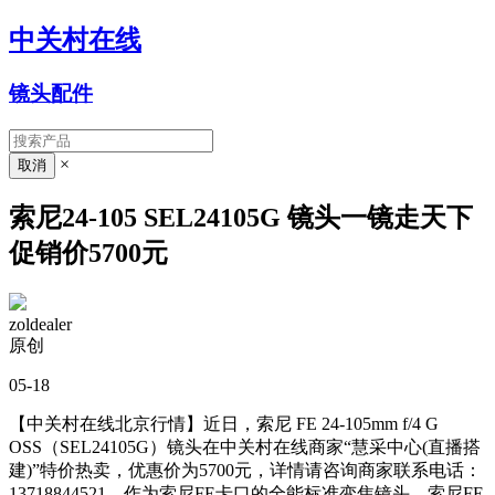
中关村在线
镜头配件
×
索尼24-105 SEL24105G 镜头一镜走天下
促销价5700元
zoldealer
原创
05-18
【中关村在线北京行情】近日，索尼 FE 24-105mm f/4 G
OSS（SEL24105G）镜头
在中关村在线商家“慧采中心(直播搭
建)”特价热卖，优惠价为5700元，详情请咨询商家联系电话：
13718844521。
作为索尼FE卡口的全能标准变焦镜头，索尼FE