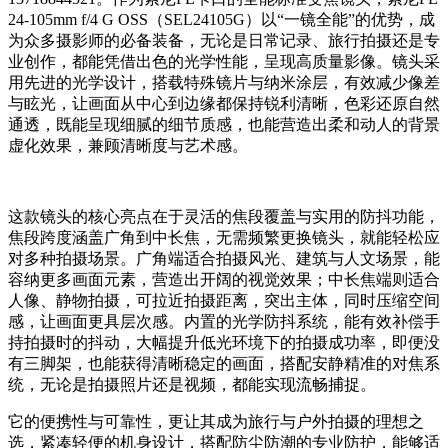
24-105mm f/4 G OSS（SEL24105G）以“一镜全能”的优势，成
为众多摄影师的必备装备，无论是日常记录、旅行拍摄还是专
业创作，都能凭借出色的光学性能，呈现高质量影像。镜头采
用先进的光学设计，搭载特殊镜片与纳米涂层，有效减少像差
与眩光，让画面从中心到边缘都保持锐利清晰，色彩还原自然
通透，既能呈现细腻的细节质感，也能营造出柔和动人的背景
虚化效果，兼顾清晰度与艺术感。
这款镜头的核心亮点在于灵活的焦段覆盖与实用的防抖功能，
焦段跨度涵盖广角到中长焦，无需频繁更换镜头，就能轻松应
对多种拍摄场景。广角端适合拍摄风光、建筑与人文场景，能
容纳更多画面元素，营造出开阔的视觉效果；中长焦端则适合
人像、静物拍摄，可拉近拍摄距离，突出主体，同时压缩空间
感，让画面更具层次感。内置的光学防抖系统，能有效补偿手
持拍摄时的抖动，大幅提升低光环境下的拍摄成功率，即便没
有三脚架，也能获得清晰稳定的画面，搭配安静精准的对焦系
统，无论是拍摄照片还是视频，都能实现流畅捕捉。
它的便携性与可靠性，更让其成为旅行与户外拍摄的理想之
选，紧凑轻便的机身设计，搭配防尘防潮的专业防护，能够适