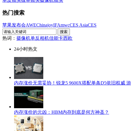
单反镜头
微单镜头
摄像机镜头
热门搜索
苹果发布会
AWE
Chinajoy
IFA
mwc
CES Asia
CES
热词：
摄像机
单反相机
佳能
卡西欧
24小时热文
内存涨价无需妥协！锐龙5 9600X搭配单条D5依旧权威 游戏
内存涨价的元凶：HBM内存到底是何方神圣？