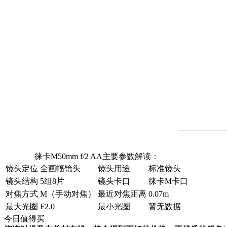
徕卡M50mm f/2 AA主要参数解读：
镜头定位
全画幅镜头
镜头用途
标准镜头
镜头结构
5组8片
镜头卡口
徕卡M卡口
对焦方式
M（手动对焦）
最近对焦距离
0.07m
最大光圈
F2.0
最小光圈
暂无数据
今日值得买