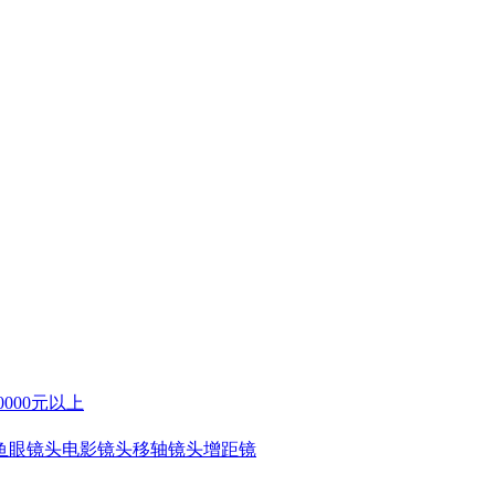
0000元以上
鱼眼镜头
电影镜头
移轴镜头
增距镜