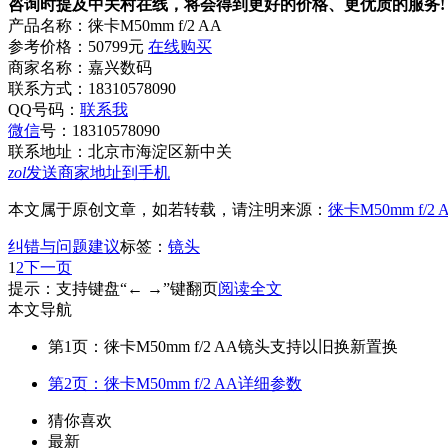
咨询时提及中关村在线，将会得到更好的价格、更优质的服务!
产品名称：
徕卡M50mm f/2 AA
参考价格：
50799元
在线购买
商家名称：
嘉兴数码
联系方式：
18310578090
QQ号码：
联系我
微信
号：
18310578090
联系地址：
北京市海淀区新中关
zol
发送商家地址到手机
本文属于原创文章，如若转载，请注明来源：
徕卡M50mm f
纠错与问题建议
标签：
镜头
1
2
下一页
提示：支持键盘“← →”键翻页
阅读全文
本文导航
第1页：徕卡M50mm f/2 AA镜头支持以旧换新置换
第2页：徕卡M50mm f/2 AA详细参数
猜你喜欢
最新