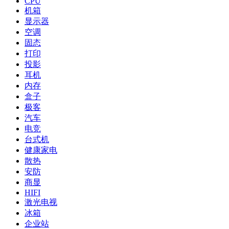
CPU
机箱
显示器
空调
固态
打印
投影
耳机
内存
盒子
极客
汽车
电竞
台式机
健康家电
散热
安防
商显
HIFI
激光电视
冰箱
企业站