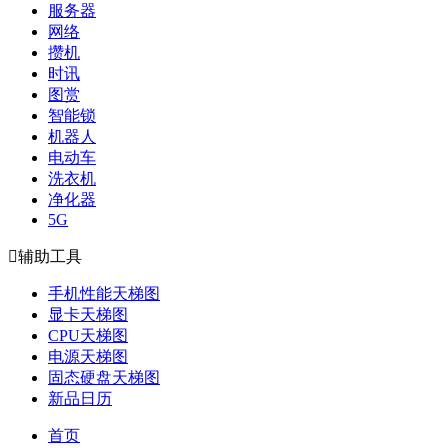
服务器
网络
攒机
时讯
图赏
智能锁
机器人
电动车
洗衣机
净化器
5G

辅助工具
手机性能天梯图
显卡天梯图
CPU天梯图
电源天梯图
固态硬盘天梯图
新品日历
首页