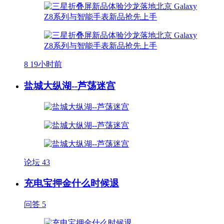
8
19小时前
盐城大纵湖--芦荡迷宫
论坛
43
充电宝押金什么时候退
问答
5