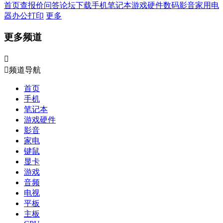
首页
查报价
问答
论坛
下载
手机
笔记本
游戏硬件
数码影音
家用电
器
办公打印
更多
更多频道


频道导航
首页
手机
笔记本
游戏硬件
影音
家电
键鼠
显卡
游戏
音频
电视
平板
主板