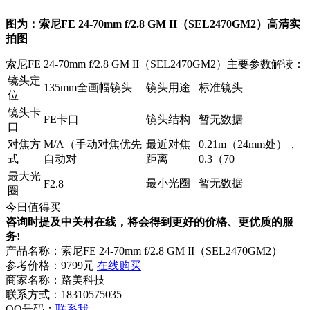
图为：索尼FE 24-70mm f/2.8 GM II（SEL2470GM2）高清实
拍图
索尼FE 24-70mm f/2.8 GM II（SEL2470GM2）主要参数解读：
镜头定
135mm全画幅镜头
镜头用途
标准镜头
位
镜头卡
FE卡口
镜头结构
暂无数据
口
对焦方
M/A（手动对焦优先
最近对焦
0.21m（24mm处），
式
自动对
距离
0.3（70
最大光
最小光圈
暂无数据
F2.8
圈
今日值得买
咨询时提及中关村在线，将会得到更好的价格、更优质的服
务!
产品名称：
索尼FE 24-70mm f/2.8 GM II（SEL2470GM2）
参考价格：
9799元
在线购买
商家名称：
路美科技
联系方式：
18310575035
QQ号码：
联系我