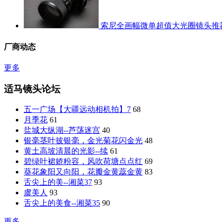
索尼全画幅微单超值大光圈镜头推
厂商动态
更多
适马镜头论坛
五一广场【大疆远动相机拍】7
68
月季花
61
盐城大纵湖--芦荡迷宫
40
银毫茎叶披银毫，金光菊花闪金光
48
黄土高坡清晨的光影--续
61
碧绿叶裙娇粉容，风吹荷塘点点红
69
葵花象阳又向阳，花瓣金黄蕊金黄
83
舌尖上的美--湘菜37
93
虞美人
93
舌尖上的美食--湘菜35
90
更多