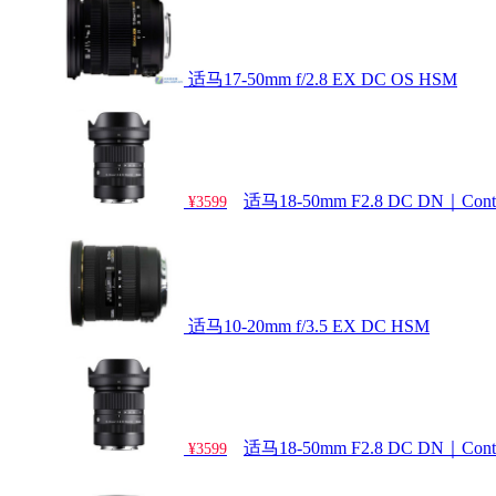
适马17-50mm f/2.8 EX DC OS HSM
适马18-50mm F2.8 DC DN｜Co
¥3599
适马10-20mm f/3.5 EX DC HSM
适马18-50mm F2.8 DC DN｜Co
¥3599