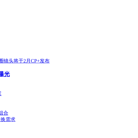
圈镜头将于2月CP+发布
照曝光
案
级组合
切换需求