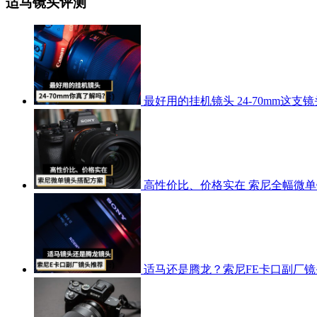
适马镜头评测
最好用的挂机镜头 24-70mm这支
高性价比、价格实在 索尼全幅微
适马还是腾龙？索尼FE卡口副厂