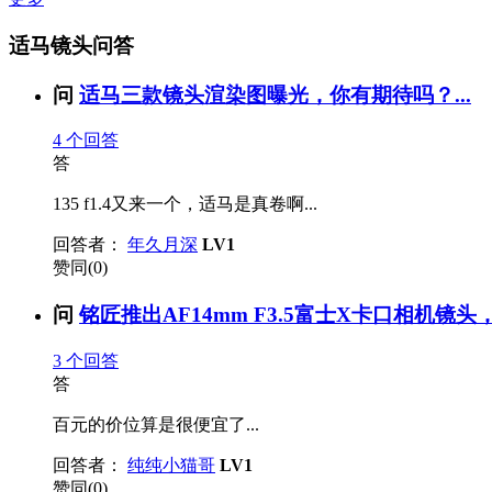
适马镜头问答
问
适马三款镜头渲染图曝光，你有期待吗？...
4
个回答
答
135 f1.4又来一个，适马是真卷啊...
回答者：
年久月深
LV1
赞同(0)
问
铭匠推出AF14mm F3.5富士X卡口相机镜头，
3
个回答
答
百元的价位算是很便宜了...
回答者：
纯纯小猫哥
LV1
赞同(0)