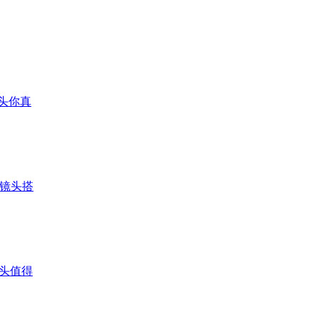
镜头你真
单镜头搭
镜头值得