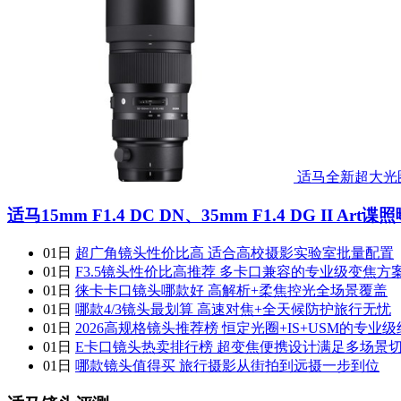
适马全新超大光
适马15mm F1.4 DC DN、35mm F1.4 DG II Art谍
01日
超广角镜头性价比高 适合高校摄影实验室批量配置
01日
F3.5镜头性价比高推荐 多卡口兼容的专业级变焦方
01日
徕卡卡口镜头哪款好 高解析+柔焦控光全场景覆盖
01日
哪款4/3镜头最划算 高速对焦+全天候防护旅行无忧
01日
2026高规格镜头推荐榜 恒定光圈+IS+USM的专业
01日
E卡口镜头热卖排行榜 超变焦便携设计满足多场景
01日
哪款镜头值得买 旅行摄影从街拍到远摄一步到位