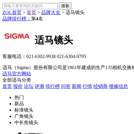
ZOL首页
>
首页
>
品牌大全
>
适马镜头
品牌排行榜：
第
4
名
适马镜头
客服电话：
021-6302-9938 021-6304-9795
适马（Sigma）股份有限公司是1961年建成的生产135相机
适马官方网站
全部适马分类
首页
报价
论坛
评测
排行榜
问答
新闻
行情
经销商
维修信息
热门
新品
标准镜头
广角镜头
中长焦镜头